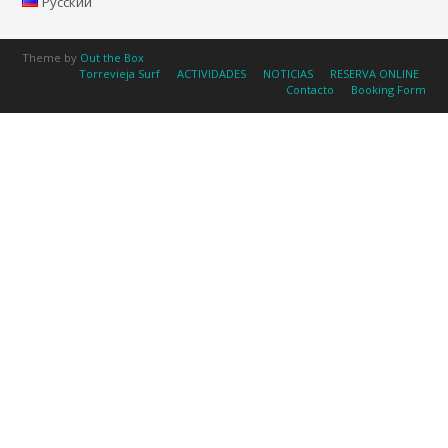
Русский
Theme by
Out the Box
Torrevieja Surf
ACTIVIDADES
NOTICIAS
RESERVA ONLINE
Contacto
Booking Form