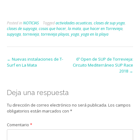
Posted in
NOTICIAS
Tagged
actividades acuaticas
,
clases de sup yoga
,
clases de supyoga
,
cosas que hacer
,
la mata
,
que hacer en Torrevieja
,
supyoga
,
torrevieja
,
torrevieja playas
,
yoga
,
yoga en la playa
Post
←
Nuevas instalaciones de T-
6º Open de SUP de Torrevieja:
Surf en La Mata
Circuito Mediterráneo SUP Race
navigation
2018
→
Deja una respuesta
Tu dirección de correo electrónico no será publicada.
Los campos
obligatorios están marcados con
*
Comentario
*