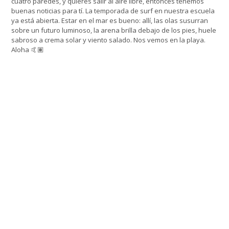
cuatro paredes, y quieres salir al aire libre, entonces tenemos
buenas noticias para tí. La temporada de surf en nuestra escuela
ya está abierta. Estar en el mar es bueno: allí, las olas susurran
sobre un futuro luminoso, la arena brilla debajo de los pies, huele
sabroso a crema solar y viento salado. Nos vemos en la playa.
Aloha 🤙🏽