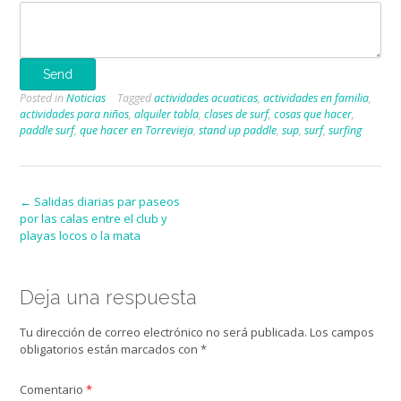
Send
Posted in
Noticias
Tagged
actividades acuaticas
,
actividades en familia
,
actividades para niños
,
alquiler tabla
,
clases de surf
,
cosas que hacer
,
paddle surf
,
que hacer en Torrevieja
,
stand up paddle
,
sup
,
surf
,
surfing
Post
←
Salidas diarias par paseos
por las calas entre el club y
navigation
playas locos o la mata
Deja una respuesta
Tu dirección de correo electrónico no será publicada.
Los campos
obligatorios están marcados con
*
Comentario
*