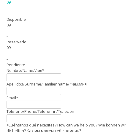
09
-
Disponible
09
-
Reservado
09
-
Pendiente
Nombre/Name/Имя*
Apellidos/Surname/Familienname/Фамилия
Email*
Teléfono/Phone/Telefonnr./Телефон
¿Cuéntanos qué necesitas? How can we help you? Wie können wir
dir helfen? Как мы можем тебе помочь?