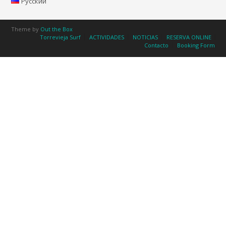
Русский
Theme by
Out the Box
Torrevieja Surf
ACTIVIDADES
NOTICIAS
RESERVA ONLINE
Contacto
Booking Form