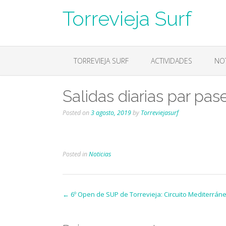
Skip
Torrevieja Surf
to
content
TORREVIEJA SURF
ACTIVIDADES
NOT
Salidas diarias par pas
Posted on
3 agosto, 2019
by
Torreviejasurf
Posted in
Noticias
Post
←
6º Open de SUP de Torrevieja: Circuito Mediterrán
navigation