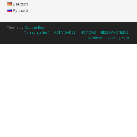
Deutsch
Русский
Theme by
Out the Box
Torrevieja Surf
ACTIVIDADES
NOTICIAS
RESERVA ONLINE
Contacto
Booking Form