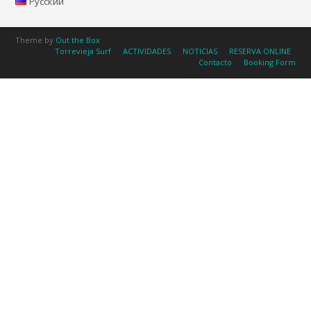
Русский
Theme by
Out the Box
Torrevieja Surf
ACTIVIDADES
NOTICIAS
RESERVA ONLINE
Contacto
Booking Form