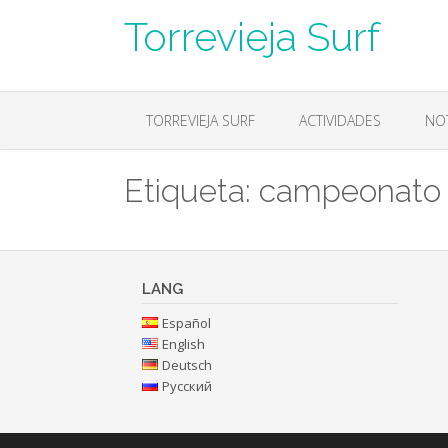
Skip
Torrevieja Surf
to
content
TORREVIEJA SURF
ACTIVIDADES
NOT
Etiqueta:
campeonato
LANG
Español
English
Deutsch
Русский