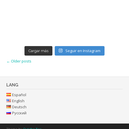
Seguir en Instagram
Cargar más
Posts
←
Older posts
navigation
LANG
Español
English
Deutsch
Русский
Theme by
Out the Box