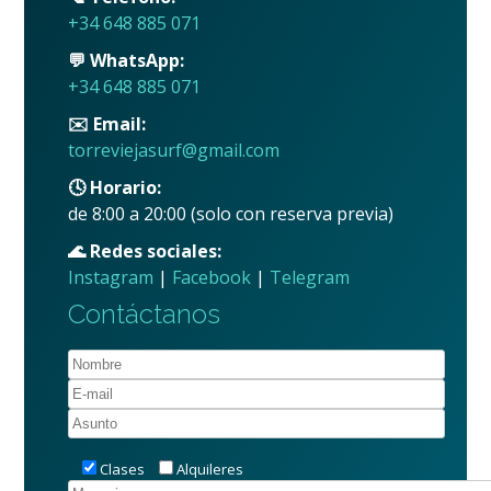
+34 648 885 071
💬 WhatsApp:
+34 648 885 071
✉️ Email:
torreviejasurf@gmail.com
🕓 Horario:
de 8:00 a 20:00 (solo con reserva previa)
🌊 Redes sociales:
Instagram
|
Facebook
|
Telegram
Contáctanos
Clases
Alquileres