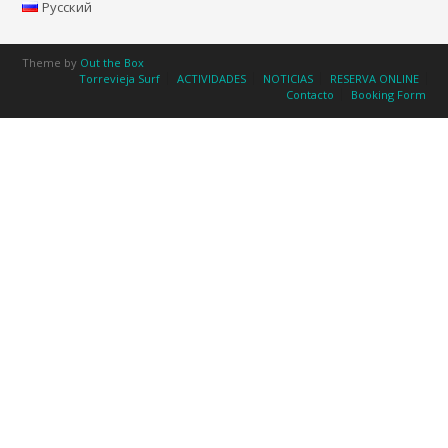
Русский
Theme by
Out the Box
Torrevieja Surf
ACTIVIDADES
NOTICIAS
RESERVA ONLINE
Contacto
Booking Form