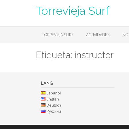
Skip
Torrevieja Surf
to
content
TORREVIEJA SURF
ACTIVIDADES
NOT
Etiqueta:
instructor
LANG
Español
English
Deutsch
Русский