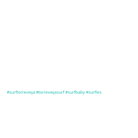
#surftorrevieja #torreviejasurf #surfbaby #surfles