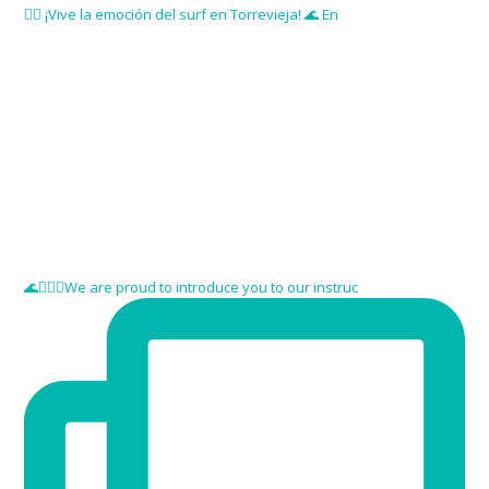
🏄‍♂️ ¡Vive la emoción del surf en Torrevieja! 🌊 En
🌊🏄🏼‍♂️We are proud to introduce you to our instruc