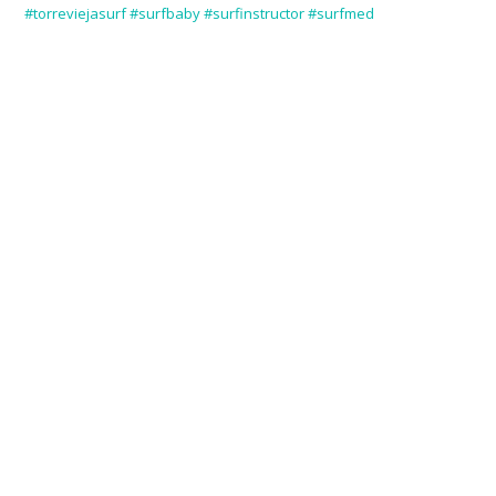
#torreviejasurf #surfbaby #surfinstructor #surfmed