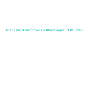
#babysurf #surftorrevieja #torreviejasurf #surfles