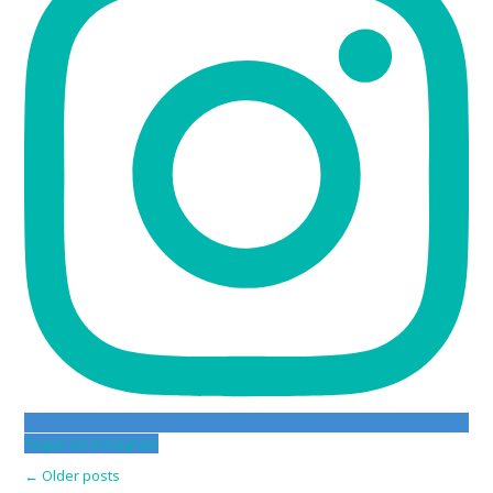
Seguir en Instagram
P
←
Older posts