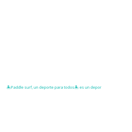
🏝️Paddle surf, un deporte para todos🏝️ es un depor