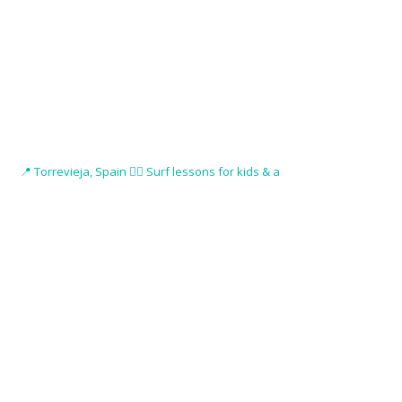
📍 Torrevieja, Spain 🏄‍♂️ Surf lessons for kids & a