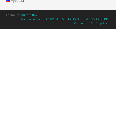
Русский
Theme by
Out the Box
Torrevieja Surf
ACTIVIDADES
NOTICIAS
RESERVA ONLINE
Contacto
Booking Form