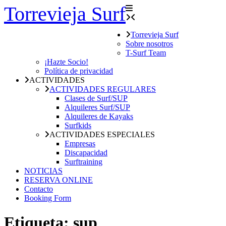
Torrevieja Surf
Skip
to
content
Torrevieja Surf
Sobre nosotros
T-Surf Team
¡Hazte Socio!
Política de privacidad
ACTIVIDADES
ACTIVIDADES REGULARES
Clases de Surf/SUP
Alquileres Surf/SUP
Alquileres de Kayaks
Surfkids
ACTIVIDADES ESPECIALES
Empresas
Discapacidad
Surftraining
NOTICIAS
RESERVA ONLINE
Contacto
Booking Form
Etiqueta:
sup