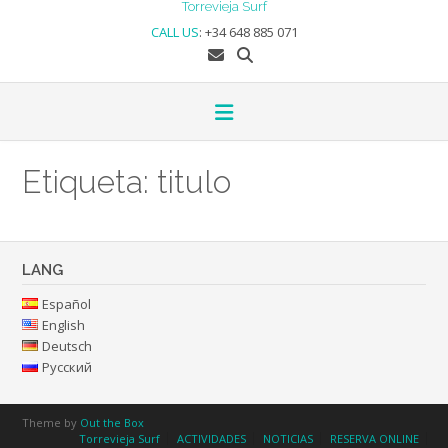
Skip
Torrevieja Surf
to
CALL US
:
+34 648 885 071
content
Etiqueta:
titulo
LANG
Español
English
Deutsch
Русский
Theme by
Out the Box
Torrevieja Surf
ACTIVIDADES
NOTICIAS
RESERVA ONLINE