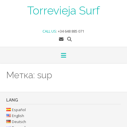
Skip
Torrevieja Surf
to
content
CALL US
:
+34 648 885 071
Метка:
sup
LANG
Español
English
Deutsch