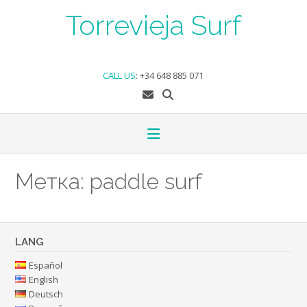
Skip
Torrevieja Surf
to
content
CALL US
:
+34 648 885 071
Метка:
paddle surf
LANG
Español
English
Deutsch