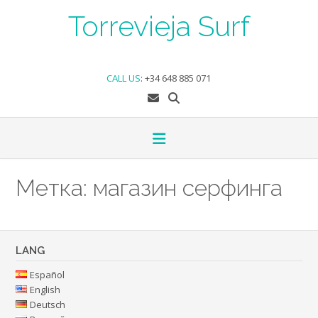
Skip
Torrevieja Surf
to
content
CALL US
:
+34 648 885 071
Метка:
магазин серфинга
LANG
Español
English
Deutsch