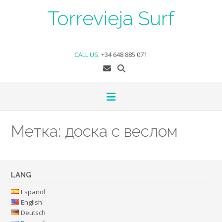
Skip
Torrevieja Surf
to
content
CALL US
:
+34 648 885 071
Метка:
доска с веслом
LANG
Español
English
Deutsch