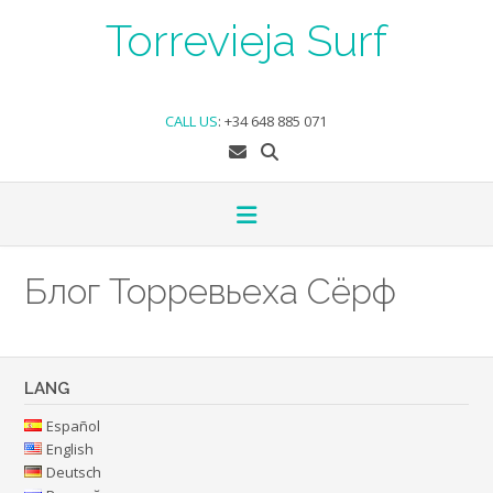
Skip
Torrevieja Surf
to
content
CALL US
:
+34 648 885 071
Блог Торревьеха Сёрф
LANG
Español
English
Deutsch