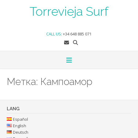
Skip
Torrevieja Surf
to
content
CALL US
:
+34 648 885 071
Метка:
Кампоамор
LANG
Español
English
Deutsch